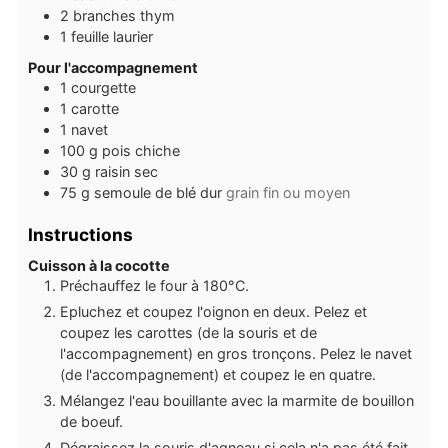
2
branches
thym
1
feuille
laurier
Pour l'accompagnement
1
courgette
1
carotte
1
navet
100
g
pois chiche
30
g
raisin sec
75
g
semoule de blé dur
grain fin ou moyen
Instructions
Cuisson à la cocotte
Préchauffez le four à 180°C.
Epluchez et coupez l'oignon en deux. Pelez et
coupez les carottes (de la souris et de
l'accompagnement) en gros tronçons. Pelez le navet
(de l'accompagnement) et coupez le en quatre.
Mélangez l'eau bouillante avec la marmite de bouillon
de boeuf.
Dégraissez la souris d'agneau si cela n'a pas été fait.