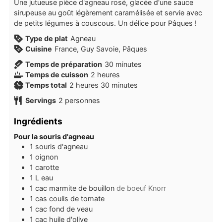
Une jutueuse pièce d'agneau rosé, glacée d'une sauce
sirupeuse au goût légèrement caramélisée et servie avec
de petits légumes à couscous. Un délice pour Pâques !
Type de plat
Agneau
Cuisine
France, Guy Savoie, Pâques
minutes
Temps de préparation
30
minutes
heures
Temps de cuisson
2
heures
heures
minutes
Temps total
2
heures
30
minutes
Servings
2
personnes
Ingrédients
Pour la souris d'agneau
1
souris d'agneau
1
oignon
1
carotte
1
L
eau
1
cac
marmite de bouillon
de boeuf Knorr
1
cas
coulis de tomate
1
cac
fond de veau
1
cac
huile d'olive