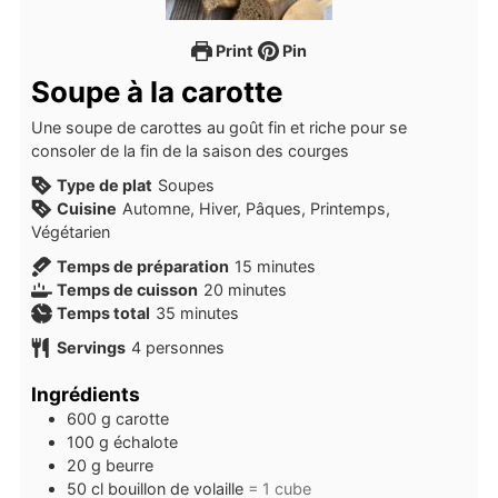
Print
Pin
Soupe à la carotte
Une soupe de carottes au goût fin et riche pour se
consoler de la fin de la saison des courges
Type de plat
Soupes
Cuisine
Automne, Hiver, Pâques, Printemps,
Végétarien
minutes
Temps de préparation
15
minutes
minutes
Temps de cuisson
20
minutes
minutes
Temps total
35
minutes
Servings
4
personnes
Ingrédients
600
g
carotte
100
g
échalote
20
g
beurre
50
cl
bouillon de volaille
= 1 cube