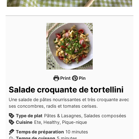
Print
Pin
Salade croquante de tortellini
Une salade de pâtes nourrissantes et très croquante avec
ses concombres, radis et tomates cerises.
Type de plat
Pâtes & Lasagnes, Salades composées
Cuisine
Ete, Healthy, Pique-nique
minutes
Temps de préparation
10
minutes
minutes
Temps de cuisson
5
minutes