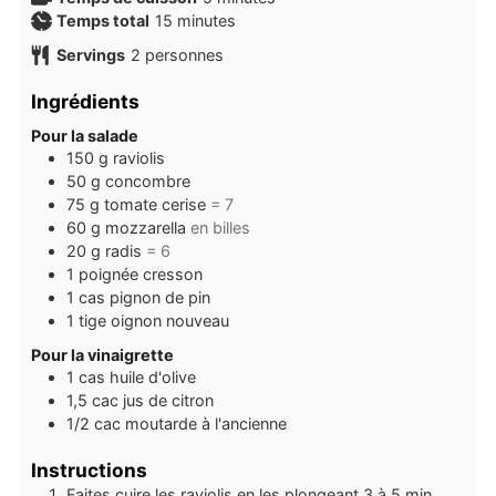
minutes
Temps total
15
minutes
Servings
2
personnes
Ingrédients
Pour la salade
150
g
raviolis
50
g
concombre
75
g
tomate cerise
= 7
60
g
mozzarella
en billes
20
g
radis
= 6
1
poignée
cresson
1
cas
pignon de pin
1
tige
oignon nouveau
Pour la vinaigrette
1
cas
huile d'olive
1,5
cac
jus de citron
1/2
cac
moutarde à l'ancienne
Instructions
Faites cuire les raviolis en les plongeant 3 à 5 min