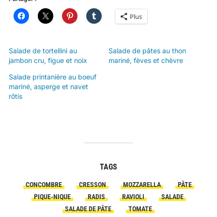
Plus
Salade de tortellini au
Salade de pâtes au thon
jambon cru, figue et noix
mariné, fèves et chèvre
Salade printanière au boeuf
mariné, asperge et navet
rôtis
TAGS
CONCOMBRE
CRESSON
MOZZARELLA
PÂTE
PIQUE-NIQUE
RADIS
RAVIOLI
SALADE
SALADE DE PÂTE
TOMATE