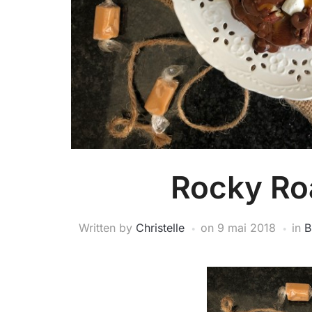
Rocky Ro
Written by
Christelle
on
9 mai 2018
in
B