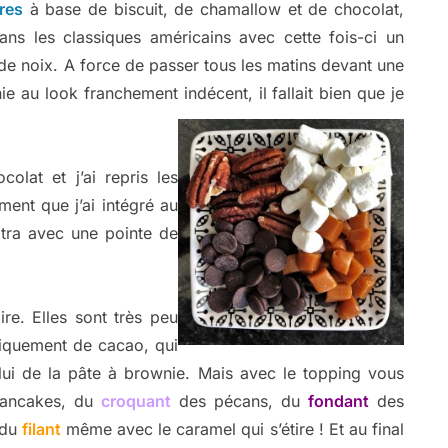
res
à base de biscuit, de chamallow et de chocolat,
ns les classiques américains avec cette fois-ci un
de noix. A force de passer tous les matins devant une
au look franchement indécent, il fallait bien que je
olat et j’ai repris les
ent que j’ai intégré au
tra avec une pointe de
ire. Elles sont très peu
niquement de cacao, qui
elui de la pâte à brownie. Mais avec le topping vous
ancakes, du
croquant
des pécans, du
fondant
des
 du
filant
même avec le caramel qui s’étire ! Et au final