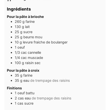
Ingrédients
Pour la pâte à brioche
260
g
farine
130
g
lait
25
g
sucre
25
g
beurre mou
10
g
levure fraiche de boulanger
1
oeuf
1/3
cac
cannelle
1/4
cac
muscade
100
g
raisin sec
Pour la pâte à croix
35
g
farine
35
g
eau
de trempage des raisins
Finitions
1
oeuf battu
2
cas
eau
de trempage des raisins
1
cas
sucre