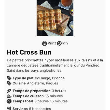
Print
Pin
Hot Cross Bun
De petites briochettes hyper moelleuses aux raisins et à la
cannelle dégustées traditionnellement le jour du Vendredi
Saint dans les pays anglophones.
Type de plat
Boulange, Brioche
Cuisine
Angleterre, Pâques
heures
Temps de préparation
3
heures
minutes
Temps de cuisson
15
minutes
heures
minutes
Temps total
3
heures
15
minutes
Servings
6
briochettes