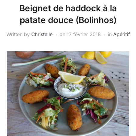
Beignet de haddock à la
patate douce (Bolinhos)
Written by
Christelle
on
17 février 2018
in
Apéritif