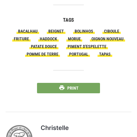
TAGS
BACALHAU
BEIGNET
BOLINHOS
CIBOULE
FRITURE
HADDOCK
MORUE
OIGNON NOUVEAU
PATATE DOUCE
PIMENT D'ESPELETTE
POMME DE TERRE
PORTUGAL
TAPAS
PRINT
Christelle