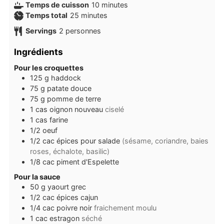
minutes
Temps de cuisson
10
minutes
minutes
Temps total
25
minutes
Servings
2
personnes
Ingrédients
Pour les croquettes
125
g
haddock
75
g
patate douce
75
g
pomme de terre
1
cas
oignon nouveau
ciselé
1
cas
farine
1/2
oeuf
1/2
cac
épices pour salade
(sésame, coriandre, baies
roses, échalote, basilic)
1/8
cac
piment d'Espelette
Pour la sauce
50
g
yaourt grec
1/2
cac
épices cajun
1/4
cac
poivre noir
fraichement moulu
1
cac
estragon
séché