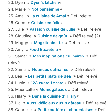
Dyen »
Dyen’s kitchen
«
Marie »
Not parisienne
«
Amal »
La cuisine de Amal
» Défi relevé
Coco »
Cuisine en folie
«
Julie »
Passion cuisine de Julie
» Défi relevé
Claudine »
Cuisine de goût
» Défi relevé (2)
Maggy »
Magkitchinette
» Défi relevé
Amy »
Food Etcaetera
«
Samar »
Mes inspirations culinaires
» Défi
relevé
Samia «
Nuances culinaires
» Défi relevé
Béa »
Les petits plats de Béa
» Défi relevé
Lucie »
123 zuste 1 zeste
» Défi relevé
Mauricette «
Momogâteaux
» Défi relevé
Hilary »
Dans la cuisine d’Hilary
«
Lic »
Aussi délicieux qu’un gâteau
» Défi relevé
Gabrielle »
Petite cuillère et charentaises »
Défi