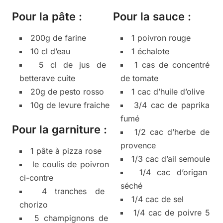
Pour la pâte :
Pour la sauce :
200g de farine
1 poivron rouge
10 cl d’eau
1 échalote
5 cl de jus de
1 cas de concentré
betterave cuite
de tomate
20g de pesto rosso
1 cac d’huile d’olive
10g de levure fraiche
3/4 cac de paprika
fumé
Pour la garniture :
1/2 cac d’herbe de
provence
1 pâte à pizza rose
1/3 cac d’ail semoule
le coulis de poivron
1/4 cac d’origan
ci-contre
séché
4 tranches de
1/4 cac de sel
chorizo
1/4 cac de poivre 5
5 champignons de