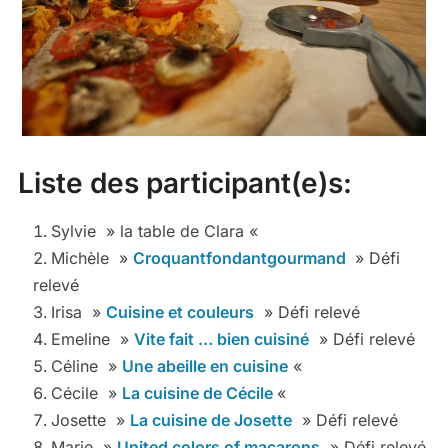
Liste des participant(e)s:
Sylvie » la table de Clara «
Michèle »
Croquantfondantgourmand
» Défi
relevé
Irisa »
Cuisine et couleurs
» Défi relevé
Emeline »
Vite fait … bien cuisiné
» Défi relevé
Céline »
Une abeille en cuisine
«
Cécile »
La cuisine de Cécile
«
Josette »
La cuisine de Josette
» Défi relevé
Marie »
United colors of macarons
» Défi relevé