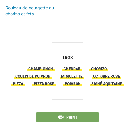
Rouleau de courgette au
chorizo et feta
TAGS
CHAMPIGNON
CHEDDAR
CHORIZO
COULIS DE POIVRON
MIMOLETTE
OCTOBRE ROSE
PIZZA
PIZZA ROSE
POIVRON
SIGNÉ AQUITAINE
PRINT