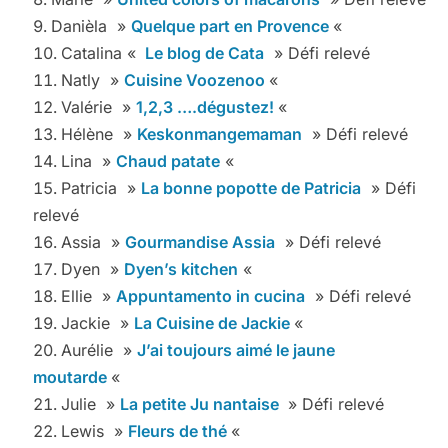
Danièla »
Quelque part en Provence
«
Catalina «
Le blog de Cata
» Défi relevé
Natly »
Cuisine Voozenoo
«
Valérie »
1,2,3 ….dégustez!
«
Hélène »
Keskonmangemaman
» Défi relevé
Lina »
Chaud patate
«
Patricia »
La bonne popotte de Patricia
» Défi
relevé
Assia »
Gourmandise Assia
» Défi relevé
Dyen »
Dyen’s kitchen
«
Ellie »
Appuntamento in cucina
» Défi relevé
Jackie »
La Cuisine de Jackie
«
Aurélie »
J’ai toujours aimé le jaune
moutarde
«
Julie »
La petite Ju nantaise
» Défi relevé
Lewis »
Fleurs de thé
«