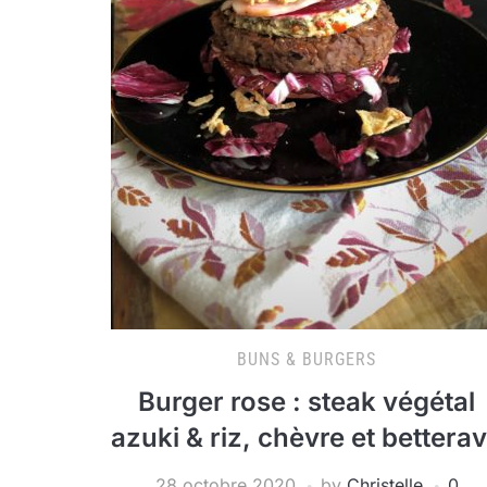
BUNS & BURGERS
Burger rose : steak végétal
azuki & riz, chèvre et bettera
28 octobre 2020
by
Christelle
0