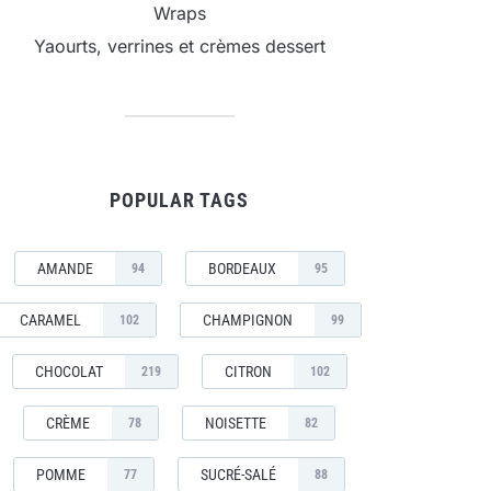
Wraps
Yaourts, verrines et crèmes dessert
POPULAR TAGS
AMANDE
BORDEAUX
94
95
CARAMEL
CHAMPIGNON
102
99
CHOCOLAT
CITRON
219
102
CRÈME
NOISETTE
78
82
POMME
SUCRÉ-SALÉ
77
88