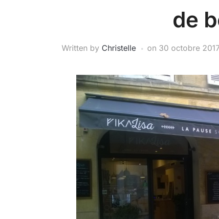
de b
Written by
Christelle
on
30 octobre 201