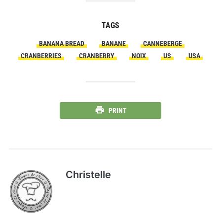
TAGS
BANANA BREAD
BANANE
CANNEBERGE
CRANBERRIES
CRANBERRY
NOIX
US
USA
PRINT
Christelle