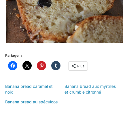
Partager :
Plus
Banana bread caramel et
Banana bread aux myrtilles
noix
et crumble citronné
Banana bread au spéculoos