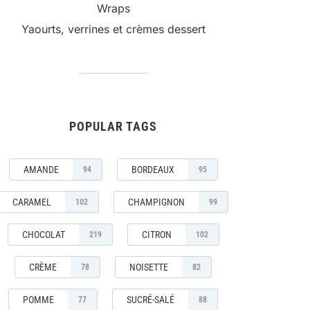
Wraps
Yaourts, verrines et crèmes dessert
POPULAR TAGS
AMANDE
BORDEAUX
94
95
CARAMEL
CHAMPIGNON
102
99
CHOCOLAT
CITRON
219
102
CRÈME
NOISETTE
78
82
POMME
SUCRÉ-SALÉ
77
88