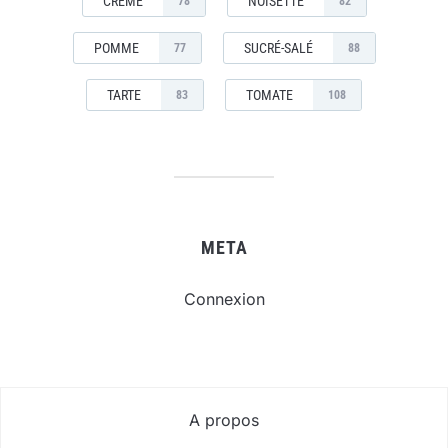
CRÈME
NOISETTE
78
82
POMME
SUCRÉ-SALÉ
77
88
TARTE
TOMATE
83
108
META
Connexion
A propos