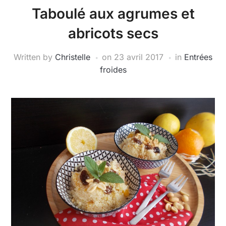
Taboulé aux agrumes et
abricots secs
Written by
Christelle
on
23 avril 2017
in
Entrées
froides