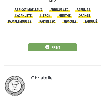
TAGS
ABRICOT MOELLEUX
ABRICOT SEC
AGRUMES
CACAHUÈTE
CITRON
MENTHE
ORANGE
PAMPLEMOUSSE
RAISIN SEC
SEMOULE
TABOULÉ
PRINT
Christelle