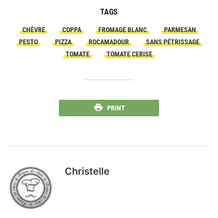
TAGS
CHÈVRE
COPPA
FROMAGE BLANC
PARMESAN
PESTO
PIZZA
ROCAMADOUR
SANS PÉTRISSAGE
TOMATE
TOMATE CERISE
PRINT
Christelle