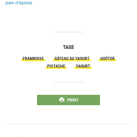
pain d’épices
TAGS
FRAMBOISE
GÂTEAU AU YAOURT
GOÛTER
PISTACHE
YAOURT
PRINT