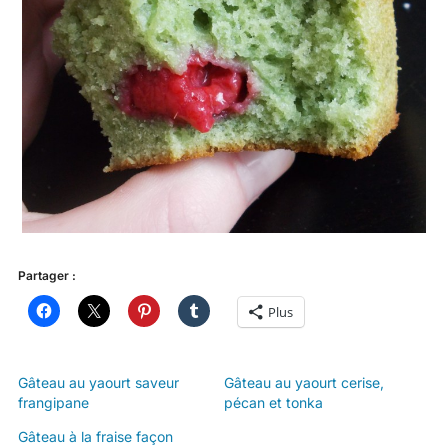
Partager :
Plus
Gâteau au yaourt saveur
Gâteau au yaourt cerise,
frangipane
pécan et tonka
Gâteau à la fraise façon