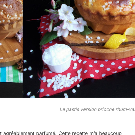
Le pastis version brioche rhum-van
et agréablement parfumé. Cette recette m’a beaucoup