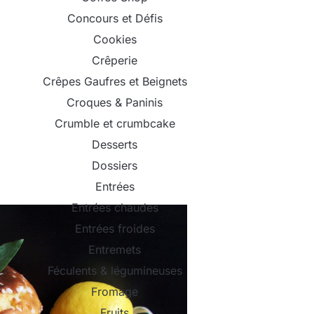
Concours et Défis
Cookies
Crêperie
Crêpes Gaufres et Beignets
Croques & Paninis
Crumble et crumbcake
Desserts
Dossiers
Entrées
Entrées chaudes
Entrées froides
Entremets
Féculents & légumineuses
Fromage
Fruits