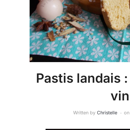
Pastis landais 
vin
Written by
Christelle
o