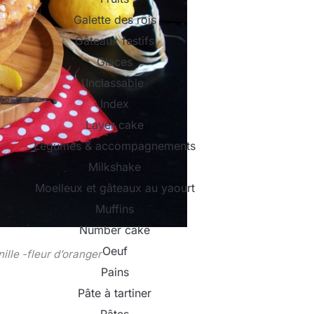
Galette des rois
Gâteaux festifs
Glaces
Inclassable
Index
Layer cake
Légumes & accompagnements
Milkshake
Moelleux et gâteaux au yaourt
Muffins
Number cake
Oeuf
ille -fleur d’oranger
Pains
Pâte à tartiner