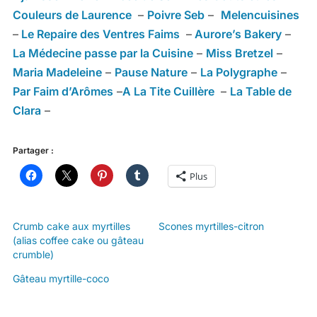
Couleurs de Laurence
–
Poivre Seb
–
Melencuisines
–
Le Repaire des Ventres Faims
–
Aurore’s Bakery
–
La Médecine passe par la Cuisine
–
Miss Bretzel
–
Maria Madeleine
–
Pause Nature
–
La Polygraphe
–
Par Faim d’Arômes
–
A La Tite Cuillère
–
La Table de
Clara
–
Partager :
Plus
Crumb cake aux myrtilles
Scones myrtilles-citron
(alias coffee cake ou gâteau
crumble)
Gâteau myrtille-coco