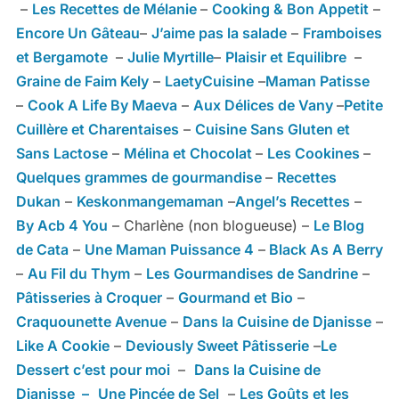
–
Les Recettes de Mélanie
–
Cooking & Bon Appetit
–
Encore Un Gâteau
–
J’aime pas la salade
–
Framboises
et Bergamote
–
Julie Myrtille
–
Plaisir et Equilibre
–
Graine de Faim Kely
–
LaetyCuisine
–
Maman Patisse
–
Cook A Life By Maeva
–
Aux Délices de Vany
–
Petite
Cuillère et Charentaises
–
Cuisine Sans Gluten et
Sans Lactose
–
Mélina et Chocolat
–
Les Cookines
–
Quelques grammes de gourmandise
–
Recettes
Dukan
–
Keskonmangemaman
–
Angel’s Recettes
–
By Acb 4 You
– Charlène (non blogueuse) –
Le Blog
de Cata
–
Une Maman Puissance 4
–
Black As A Berry
–
Au Fil du Thym
–
Les Gourmandises de Sandrine
–
Pâtisseries à Croquer
–
Gourmand et Bio
–
Craquounette Avenue
–
Dans la Cuisine de Djanisse
–
Like A Cookie
–
Deviously Sweet Pâtisserie
–
Le
Dessert c’est pour moi
–
Dans la Cuisine de
Djanisse –
Une Pincée de Sel
–
Les Goûts et les