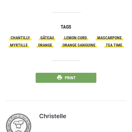
TAGS
CHANTILLY
GÂTEAU
LEMON CURD
MASCARPONE
MYRTILLE
ORANGE
ORANGE SANGUINE
TEA TIME
PRINT
Christelle