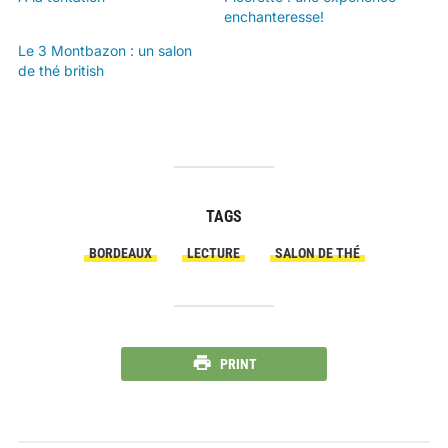
enchanteresse!
Le 3 Montbazon : un salon
de thé british
TAGS
BORDEAUX
LECTURE
SALON DE THÉ
PRINT