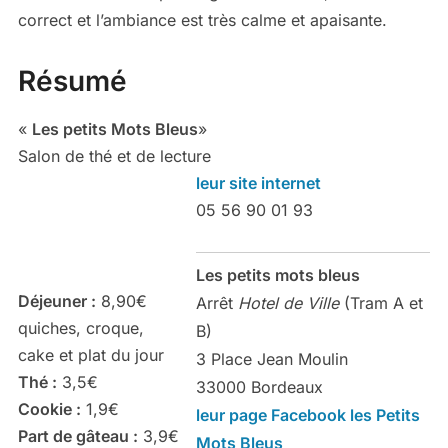
correct et l’ambiance est très calme et apaisante.
Résumé
«
Les petits Mots Bleus
»
Salon de thé et de lecture
leur site internet
05 56 90 01 93
Les petits mots bleus
Déjeuner :
8,90€
Arrêt
Hotel de Ville
(Tram A et
quiches, croque,
B)
cake et plat du jour
3 Place Jean Moulin
Thé :
3,5€
33000 Bordeaux
Cookie :
1,9€
leur page Facebook les Petits
Part de gâteau :
3,9€
Mots Bleus