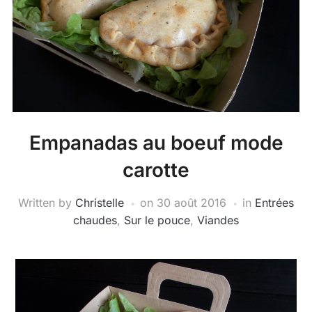
Empanadas au boeuf mode
carotte
Written by
Christelle
on
30 août 2016
in
Entrées
chaudes
,
Sur le pouce
,
Viandes