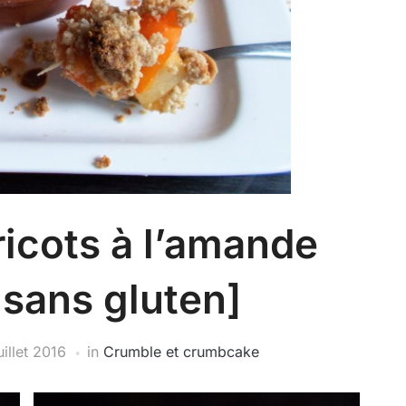
icots à l’amande
 sans gluten]
uillet 2016
in
Crumble et crumbcake