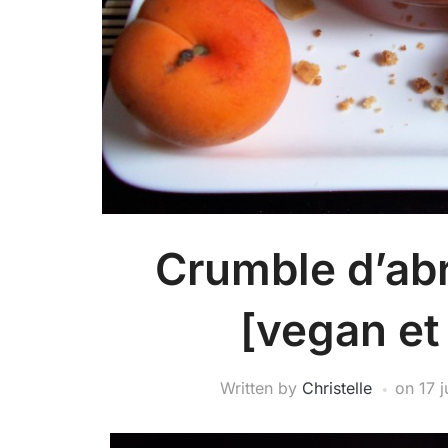
Crumble d’abr
[vegan et
Written by
Christelle
on
17 j