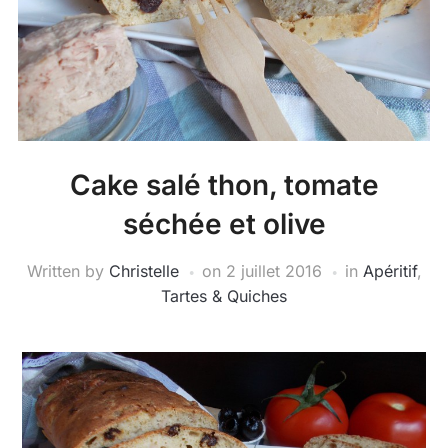
Cake salé thon, tomate
séchée et olive
Written by
Christelle
on
2 juillet 2016
in
Apéritif
,
Tartes & Quiches