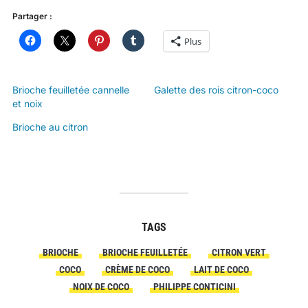
Partager :
Plus
Brioche feuilletée cannelle
Galette des rois citron-coco
et noix
Brioche au citron
TAGS
BRIOCHE
BRIOCHE FEUILLETÉE
CITRON VERT
COCO
CRÈME DE COCO
LAIT DE COCO
NOIX DE COCO
PHILIPPE CONTICINI