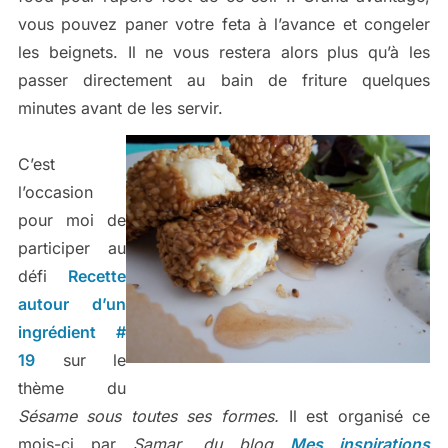
vous pouvez paner votre feta à l’avance et congeler
les beignets. Il ne vous restera alors plus qu’à les
passer directement au bain de friture quelques
minutes avant de les servir.
C’est
l’occasion
pour moi de
participer au
défi
Recette
autour d’un
ingrédient #
19
sur le
thème du
Sésame sous toutes ses formes.
Il est organisé ce
mois-ci par
Samar, du blog
Mes inspirations