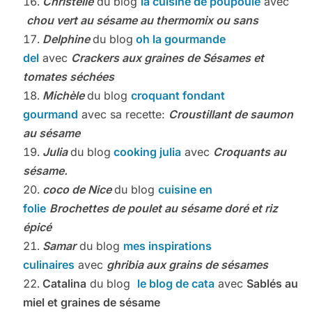
Christelle
du blog
la cuisine de poupoule
avec
chou vert au sésame au thermomix ou sans
Delphine
du blog
oh la gourmande
del
avec
Crackers aux graines de Sésames et
tomates séchées
Michèle
du blog
croquant fondant
gourmand
avec sa recette:
Croustillant de saumon
au sésame
Julia
du blog
cooking julia
avec
Croquants au
sésame.
coco de Nice
du blog
cuisine en
folie
Brochettes de poulet au sésame doré
et riz
épicé
Samar
du blog
mes inspirations
culinaires
avec
ghribia aux grains de sésames
Catalina
du blog
le blog de cata
avec
Sablés au
miel et graines de sésame