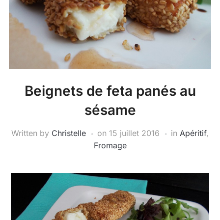
Beignets de feta panés au
sésame
Written by
Christelle
on
15 juillet 2016
in
Apéritif
,
Fromage