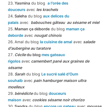
Yasmina
du blog
a l’orée des
douceurs
avec
les krachels
Saleha
du blog
aux delices du
palais
avec
babouches gâteau au sésame et miel
Maman ça déborde
du blog
maman ça
deborde
avec
nougat chinois
Amal du blog
la cuisine de amal
avec
salade
d’aubergine au taratore
Cécile
du blog
mes gateaux
rigolos
avec
camembert pané aux graines de
sésame
Sarah
du blog
Le sucré salé d’Oum
souhaib
avec
pain hamburger maison ultra
moelleux
bénédicte
du blog
douceurs
maison
avec
cookies sésame noir chorizo
Sandra
du blog
encore un gateau
avec
mousse