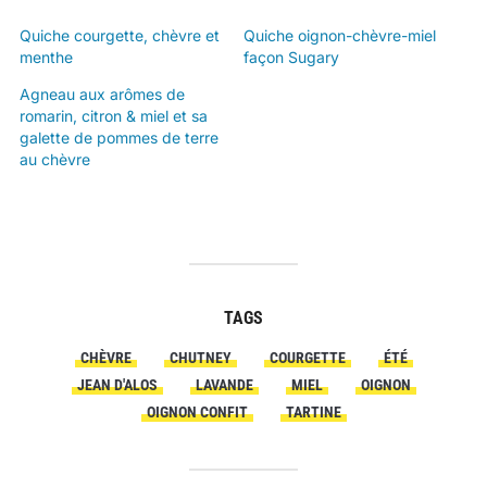
Quiche courgette, chèvre et
Quiche oignon-chèvre-miel
menthe
façon Sugary
Agneau aux arômes de
romarin, citron & miel et sa
galette de pommes de terre
au chèvre
TAGS
CHÈVRE
CHUTNEY
COURGETTE
ÉTÉ
JEAN D'ALOS
LAVANDE
MIEL
OIGNON
OIGNON CONFIT
TARTINE