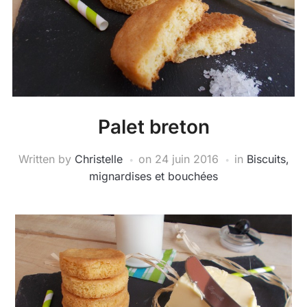
Palet breton
Written by
Christelle
on
24 juin 2016
in
Biscuits,
mignardises et bouchées