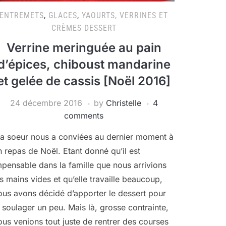
ENTREMETS
,
GLACES
,
YAOURTS, VERRINES ET
CRÈMES DESSERT
Verrine meringuée au pain
d’épices, chiboust mandarine
et gelée de cassis [Noël 2016]
24 décembre 2016
by
Christelle
4
comments
a soeur nous a conviées au dernier moment à
n repas de Noël. Etant donné qu’il est
mpensable dans la famille que nous arrivions
es mains vides et qu’elle travaille beaucoup,
ous avons décidé d’apporter le dessert pour
a soulager un peu. Mais là, grosse contrainte,
ous venions tout juste de rentrer des courses