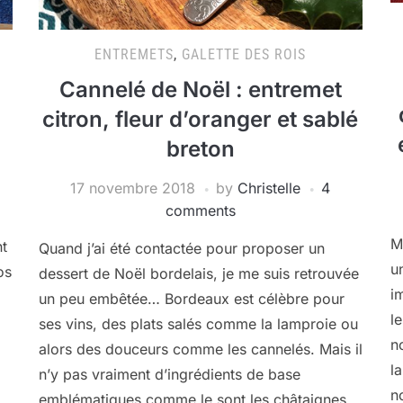
ENTREMETS
,
GALETTE DES ROIS
Cannelé de Noël : entremet
citron, fleur d’oranger et sablé
breton
17 novembre 2018
by
Christelle
4
comments
M
nt
Quand j’ai été contactée pour proposer un
u
os
dessert de Noël bordelais, je me suis retrouvée
i
un peu embêtée… Bordeaux est célèbre pour
l
ses vins, des plats salés comme la lamproie ou
n
alors des douceurs comme les cannelés. Mais il
l
n’y pas vraiment d’ingrédients de base
n
emblématiques comme le sont les châtaignes