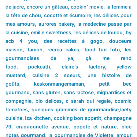
de jacre
,
encore un gâteau
,
cookin’ movie
,
la femme à
la tête de chou
,
cocotte et écumoire
,
les délices pour
mes amours
,
aurores bakery
,
la médecine passe par
la cuisine
,
emilie sweetness
,
les délices de loulou
,
by
acb 4 you
,
des recettes à gogo
,
douceurs
maison
,
famoh
,
récréa cakes
,
food fun foto
,
les
gourmandises de ya
,
çà me rend
food
,
pockcath
,
claire’s factory
,
yellow
mustard
,
cuisine 2 soeurs
,
une histoire de
goûts
,
keskonmangemaman
,
petit bec
gourmand
,
sans gluten, sans lactose
,
mignardises et
compagnie
,
bio delices
,
c sarah qui regale
,
cosmic
tomatoes
,
quelques grammes de gourmandise
,
laety
cuisine
,
iza kitchen
,
cooking bon appetit
,
champagne
79
,
craquounette avenue
,
popote et nature
,
bloc
notes gourmand
,
la gourmandise de Violette
,
amour