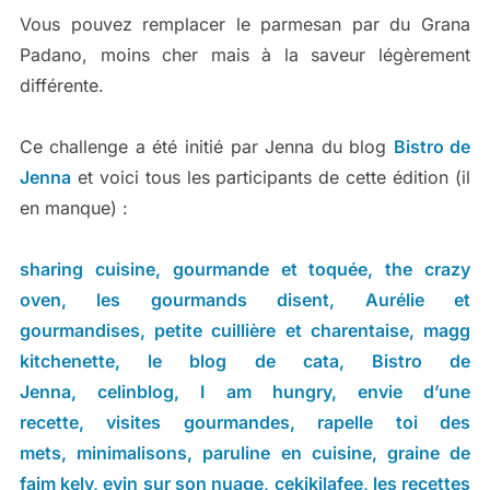
Vous pouvez remplacer le parmesan par du Grana
Padano, moins cher mais à la saveur légèrement
différente.
Ce challenge a été initié par Jenna du blog
Bistro de
Jenna
et voici tous les participants de cette édition (il
en manque) :
sharing cuisine
,
gourmande et toquée
,
the crazy
oven
,
les gourmands disent
,
Aurélie et
gourmandises
,
petite cuillière et charentaise
,
magg
kitchenette
,
le blog de cata
,
Bistro de
Jenna
,
celinblog
,
I am hungry
,
envie d’une
recette
,
visites gourmandes
,
rapelle toi des
mets
,
minimalisons
,
paruline en cuisine
,
graine de
faim kely
,
evin sur son nuage
,
cekikilafee
,
les recettes