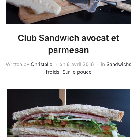
Club Sandwich avocat et
parmesan
Written by
Christelle
on
6 avril 2016
in
Sandwichs
froids
,
Sur le pouce