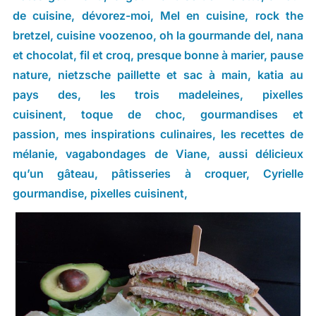
de cuisine
,
dévorez-moi
,
Mel en cuisine
,
rock the
bretzel
,
cuisine voozenoo
,
oh la gourmande del
,
nana
et chocolat
,
fil et croq
,
presque bonne à marier
,
pause
nature
,
nietzsche paillette et sac à main
,
katia au
pays des
,
les trois madeleines
,
pixelles
cuisinent
,
toque de choc
,
gourmandises et
passion
,
mes inspirations culinaires
,
les recettes de
mélanie
,
vagabondages de Viane
,
aussi délicieux
qu’un gâteau
,
pâtisseries à croquer
,
Cyrielle
gourmandise
,
pixelles cuisinent
,