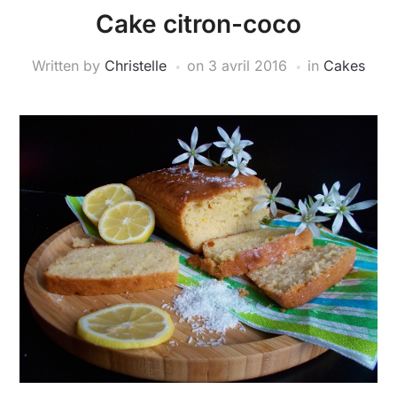
Cake citron-coco
Written by
Christelle
on
3 avril 2016
in
Cakes