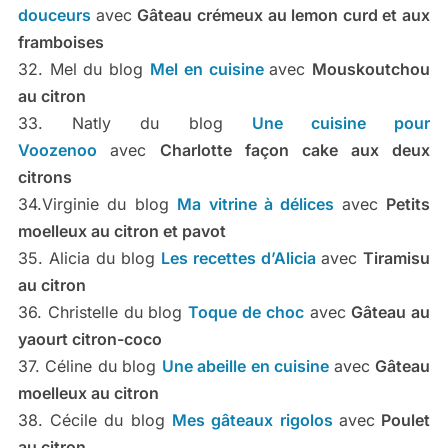
douceurs
avec
Gâteau crémeux au lemon curd et aux
framboises
32. Mel du blog
Mel en cuisine
avec
Mouskoutchou
au citron
33. Natly du blog
Une cuisine pour
Voozenoo
avec
Charlotte façon cake aux deux
citrons
34.Virginie du blog
Ma vitrine à délices
avec
Petits
moelleux au citron et pavot
35. Alicia du blog
Les recettes d’Alicia
avec
Tiramisu
au citron
36. Christelle du blog
Toque de choc
avec
Gâteau au
yaourt citron-coco
37. Céline du blog
Une abeille en cuisine
avec
Gâteau
moelleux au citron
38. Cécile du blog
Mes gâteaux rigolos
avec
Poulet
au citron