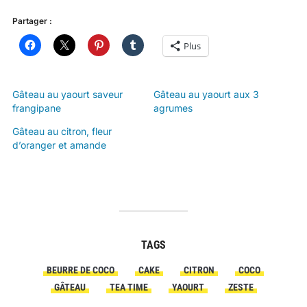
Partager :
Plus
Gâteau au yaourt saveur
Gâteau au yaourt aux 3
frangipane
agrumes
Gâteau au citron, fleur
d’oranger et amande
TAGS
BEURRE DE COCO
CAKE
CITRON
COCO
GÂTEAU
TEA TIME
YAOURT
ZESTE