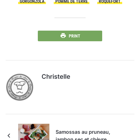
GORGONZOLA
POMME DE TERRE
ROQUEFORT
PRINT
Christelle
Samossas au pruneau,
jambon sec et chèvre