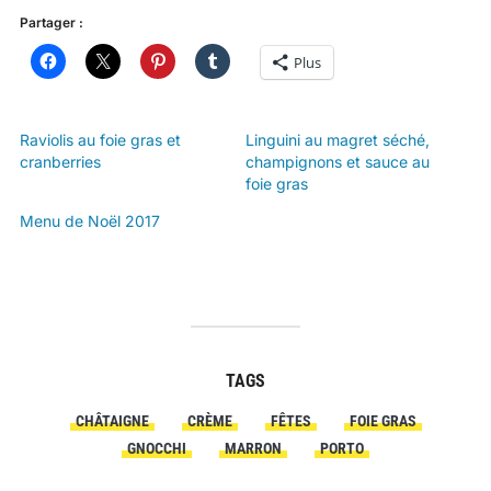
Partager :
Plus
Raviolis au foie gras et
Linguini au magret séché,
cranberries
champignons et sauce au
foie gras
Menu de Noël 2017
TAGS
CHÂTAIGNE
CRÈME
FÊTES
FOIE GRAS
GNOCCHI
MARRON
PORTO