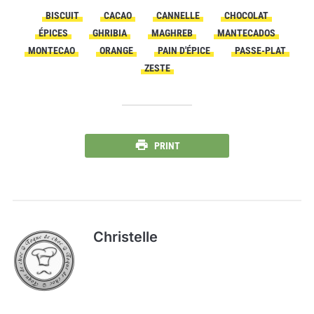
BISCUIT
CACAO
CANNELLE
CHOCOLAT
ÉPICES
GHRIBIA
MAGHREB
MANTECADOS
MONTECAO
ORANGE
PAIN D'ÉPICE
PASSE-PLAT
ZESTE
PRINT
Christelle