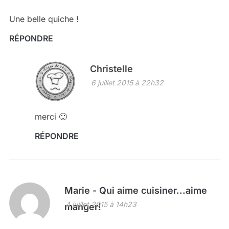
Une belle quiche !
RÉPONDRE
Christelle
6 juillet 2015 à 22h32
merci 🙂
RÉPONDRE
Marie - Qui aime cuisiner...aime
4 juillet 2015 à 14h23
manger!