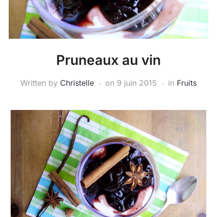
Pruneaux au vin
Written by
Christelle
on
9 juin 2015
in
Fruits