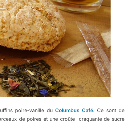
uffins poire-vanille du
Columbus Café
. Ce sont de
orceaux de poires et une croûte craquante de sucre