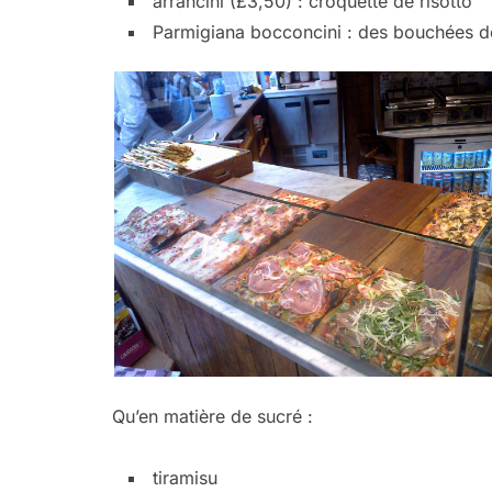
arrancini (£3,50) : croquette de risotto
Parmigiana bocconcini : des bouchées de
Qu’en matière de sucré :
tiramisu