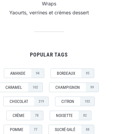
Wraps
Yaourts, verrines et crèmes dessert
POPULAR TAGS
AMANDE
BORDEAUX
94
95
CARAMEL
CHAMPIGNON
102
99
CHOCOLAT
CITRON
219
102
CRÈME
NOISETTE
78
82
POMME
SUCRÉ-SALÉ
77
88