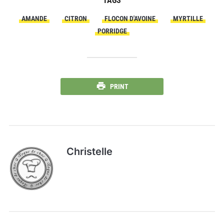
TAGS
AMANDE
CITRON
FLOCON D'AVOINE
MYRTILLE
PORRIDGE
PRINT
Christelle