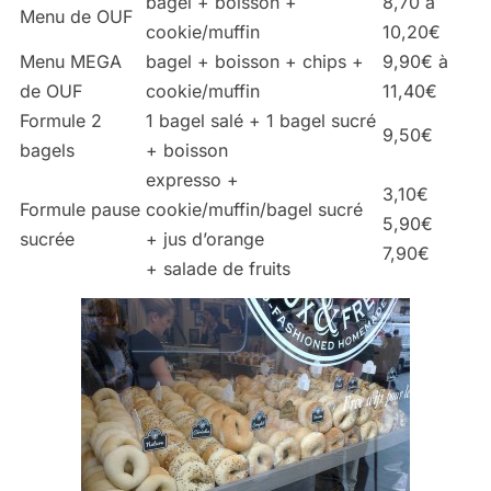
bagel + boisson +
8,70 à
Menu de OUF
cookie/muffin
10,20€
Menu MEGA
bagel + boisson + chips +
9,90€ à
de OUF
cookie/muffin
11,40€
Formule 2
1 bagel salé + 1 bagel sucré
9,50€
bagels
+ boisson
expresso +
3,10€
Formule pause
cookie/muffin/bagel sucré
5,90€
sucrée
+ jus d’orange
7,90€
+ salade de fruits