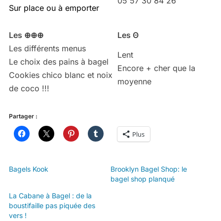
05 57 30 84 26
Sur place ou à emporter
Les ⊕⊕⊕
Les Θ
Les différents menus
Lent
Le choix des pains à bagel
Encore + cher que la
Cookies chico blanc et noix
moyenne
de coco !!!
Partager :
Plus
Bagels Kook
Brooklyn Bagel Shop: le
bagel shop planqué
La Cabane à Bagel : de la
boustifaille pas piquée des
vers !