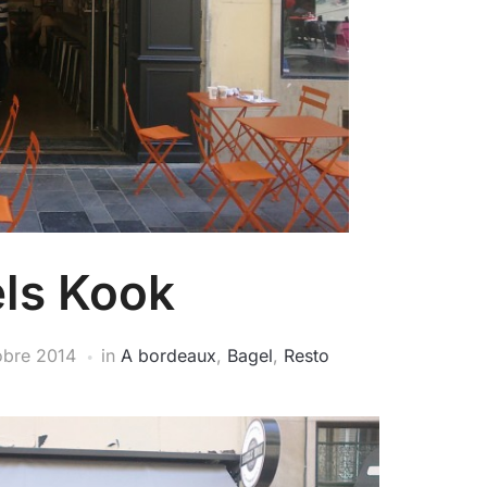
ls Kook
obre 2014
in
A bordeaux
,
Bagel
,
Resto