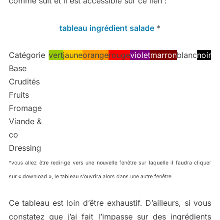
comme suit et il est accessible sur ce lien :
tableau ingrédient salade
*
Catégorie
vert
jaune
orange
rouge
violet
marron
blanc
noir
Base
Crudités
Fruits
Fromage
Viande &
co
Dressing
*vous allez être redirigé vers une nouvelle fenêtre sur laquelle il faudra cliquer
sur « download », le tableau s’ouvrira alors dans une autre fenêtre.
Ce tableau est loin d’être exhaustif. D’ailleurs, si vous
constatez que j’ai fait l’impasse sur des ingrédients