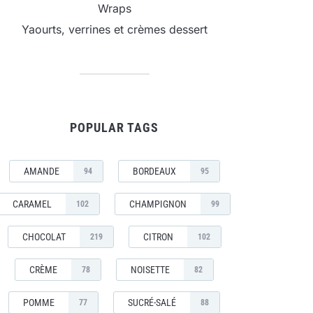
Wraps
Yaourts, verrines et crèmes dessert
POPULAR TAGS
AMANDE
BORDEAUX
94
95
CARAMEL
CHAMPIGNON
102
99
CHOCOLAT
CITRON
219
102
CRÈME
NOISETTE
78
82
POMME
SUCRÉ-SALÉ
77
88