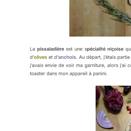
La
pissaladière
est une s
pécialité niçoise
qui
d’
olives
et d’
anchois
. Au départ, j’étais parti
j’avais envie de voir ma garniture, alors j’ai 
toaster dans mon appareil à panini.