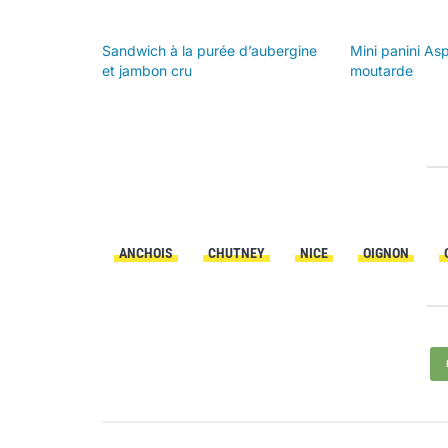
Sandwich à la purée d’aubergine
Mini panini A
et jambon cru
moutarde
ANCHOIS
CHUTNEY
NICE
OIGNON