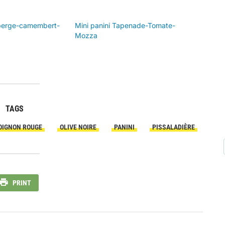
sperge-camembert-
Mini panini Tapenade-Tomate-
Mozza
TAGS
OIGNON ROUGE
OLIVE NOIRE
PANINI
PISSALADIÈRE
PRINT