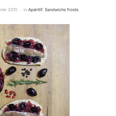
rier 2015
in
Apéritif
,
Sandwichs froids