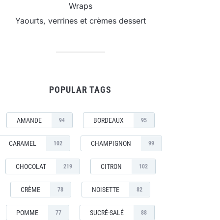
Wraps
Yaourts, verrines et crèmes dessert
POPULAR TAGS
AMANDE
BORDEAUX
94
95
CARAMEL
CHAMPIGNON
102
99
CHOCOLAT
CITRON
219
102
CRÈME
NOISETTE
78
82
POMME
SUCRÉ-SALÉ
77
88