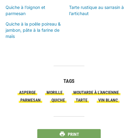
Quiche à l’oignon et
Tarte rustique au sarrasin à
parmesan
l’artichaut
Quiche à la poêle poireau &
jambon, pâte à la farine de
maïs
TAGS
ASPERGE
MORILLE
MOUTARDE À L'ANCIENNE
PARMESAN
QUICHE
TARTE
VIN BLANC
PRINT