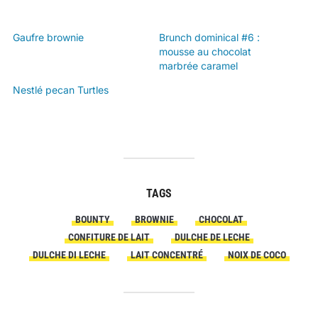
Gaufre brownie
Brunch dominical #6 :
mousse au chocolat
marbrée caramel
Nestlé pecan Turtles
TAGS
BOUNTY
BROWNIE
CHOCOLAT
CONFITURE DE LAIT
DULCHE DE LECHE
DULCHE DI LECHE
LAIT CONCENTRÉ
NOIX DE COCO