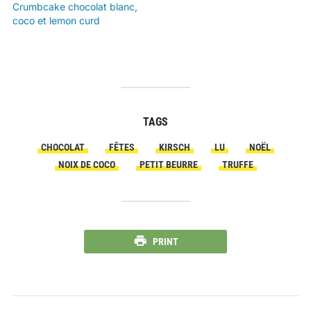
Crumbcake chocolat blanc,
coco et lemon curd
TAGS
CHOCOLAT
FÊTES
KIRSCH
LU
NOËL
NOIX DE COCO
PETIT BEURRE
TRUFFE
PRINT