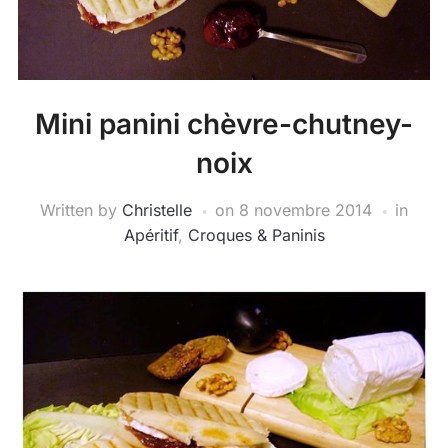
Mini panini chèvre-chutney-
noix
Written by
Christelle
on
8 novembre 2014
in
Apéritif
,
Croques & Paninis