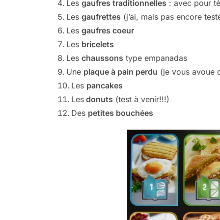
Les
gaufres traditionnelles
: avec pour t
Les
gaufrettes
(j’ai, mais pas encore test
Les
gaufres coeur
Les
bricelets
Les
chaussons
type empanadas
Une
plaque à pain perdu
(je vous avoue qu
Les
pancakes
Les
donuts
(test à venir!!!)
Des
petites bouchées