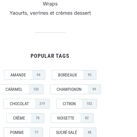
Wraps
Yaourts, verrines et crèmes dessert
POPULAR TAGS
AMANDE
BORDEAUX
94
95
CARAMEL
CHAMPIGNON
102
99
CHOCOLAT
CITRON
219
102
CRÈME
NOISETTE
78
82
POMME
SUCRÉ-SALÉ
77
88