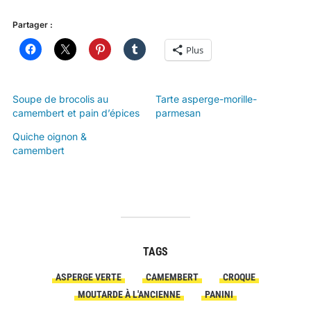
Partager :
Plus
Soupe de brocolis au
Tarte asperge-morille-
camembert et pain d’épices
parmesan
Quiche oignon &
camembert
TAGS
ASPERGE VERTE
CAMEMBERT
CROQUE
MOUTARDE À L'ANCIENNE
PANINI