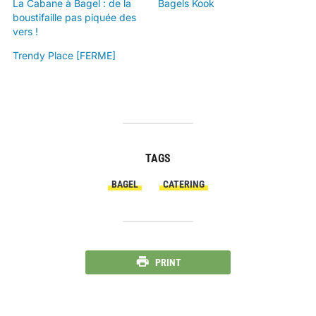
La Cabane à Bagel : de la
Bagels Kook
boustifaille pas piquée des
vers !
Trendy Place [FERME]
TAGS
BAGEL
CATERING
PRINT