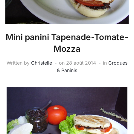
Mini panini Tapenade-Tomate-
Mozza
Written by
Christelle
on
28 août 2014
in
Croques
& Paninis