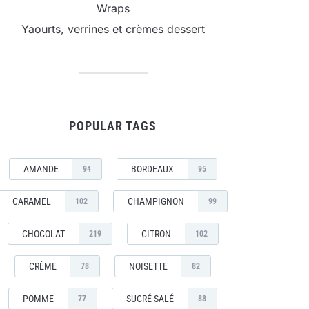
Wraps
Yaourts, verrines et crèmes dessert
POPULAR TAGS
AMANDE
BORDEAUX
94
95
CARAMEL
CHAMPIGNON
102
99
CHOCOLAT
CITRON
219
102
CRÈME
NOISETTE
78
82
POMME
SUCRÉ-SALÉ
77
88