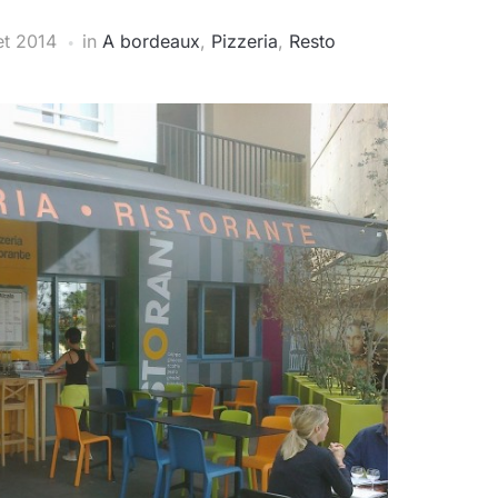
let 2014
in
A bordeaux
,
Pizzeria
,
Resto