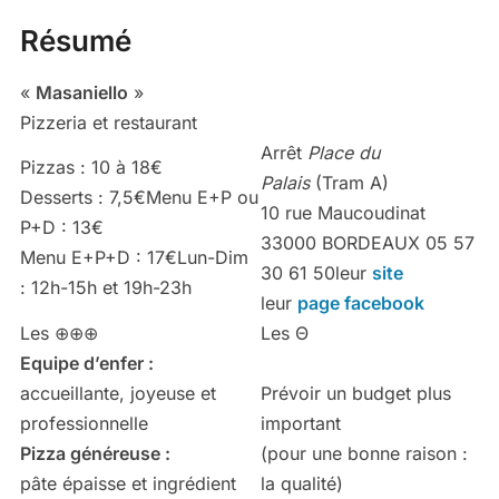
Résumé
«
Masaniello
»
Pizzeria et restaurant
Arrêt
Place du
Pizzas : 10 à 18€
Palais
(Tram A)
Desserts : 7,5€Menu E+P ou
10 rue Maucoudinat
P+D : 13€
33000 BORDEAUX
05 57
Menu E+P+D : 17€Lun-Dim
30 61 50
leur
site
: 12h-15h et 19h-23h
leur
page facebook
Les ⊕⊕⊕
Les Θ
Equipe d’enfer :
accueillante, joyeuse et
Prévoir un budget plus
professionnelle
important
Pizza généreuse :
(pour une bonne raison :
pâte épaisse et ingrédient
la qualité)